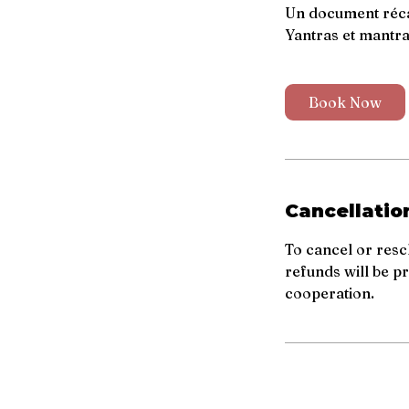
Un document récap
Yantras et mantra
Book Now
Cancellatio
To cancel or resc
refunds will be p
cooperation.