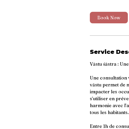
Book Now
Service Des
Vāstu śāstra : Un
Une consultation v
vāstu permet de m
impacter les occu
s’utiliser en préve
harmonie avec l’a
tous les habitants.
Entre 1h de consu