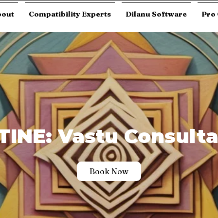
bout
Compatibility Experts
Dilanu Software
Pro 
TINE: Vastu Consulta
Book Now