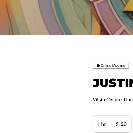
Online Meeting
JUSTI
Vāstu śāstra : Un
120
US
1 hr
1
$120
dollars
h